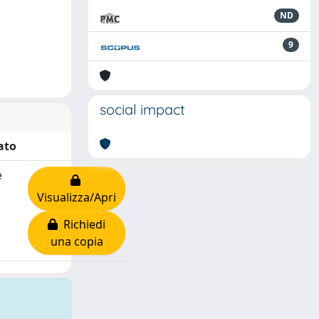
ND
9
social impact
ato
e
Visualizza/Apri
Richiedi
una copia