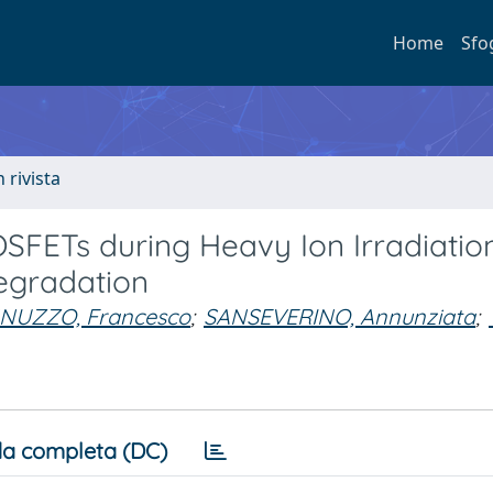
Home
Sfo
n rivista
OSFETs during Heavy Ion Irradiatio
gradation
NUZZO, Francesco
;
SANSEVERINO, Annunziata
;
a completa (DC)