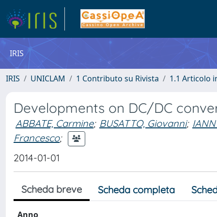
IRIS
IRIS
UNICLAM
1 Contributo su Rivista
1.1 Articolo i
Developments on DC/DC convert
ABBATE, Carmine
;
BUSATTO, Giovanni
;
IANN
Francesco
;
2014-01-01
Scheda breve
Scheda completa
Sched
Anno