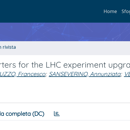
Home
Sfo
n rivista
ers for the LHC experiment upgr
UZZO, Francesco
;
SANSEVERINO, Annunziata
;
VE
a completa (DC)