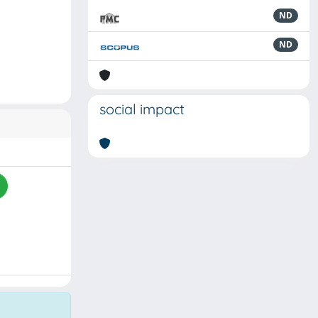
ND
ND
social impact