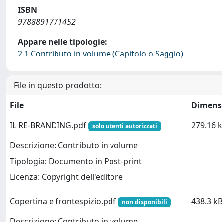
ISBN
9788891771452
Appare nelle tipologie:
2.1 Contributo in volume (Capitolo o Saggio)
File in questo prodotto:
File
Dimens
IL RE-BRANDING.pdf
279.16 
solo utenti autorizzati
Descrizione: Contributo in volume
Tipologia: Documento in Post-print
Licenza: Copyright dell'editore
Copertina e frontespizio.pdf
438.3 k
non disponibili
Descrizione: Contributo in volume