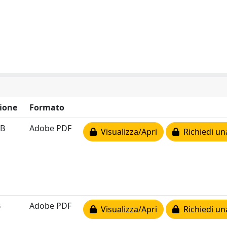
ione
Formato
kB
Adobe PDF
Visualizza/Apri
Richiedi un
B
Adobe PDF
Visualizza/Apri
Richiedi un