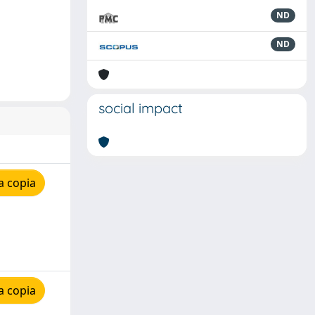
ND
ND
social impact
a copia
a copia