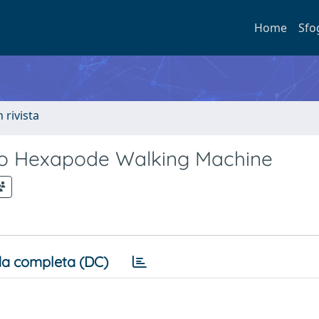
Home
Sfo
n rivista
ino Hexapode Walking Machine
a completa (DC)