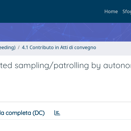
Home
Sfo
eeding)
4.1 Contributo in Atti di convegno
nated sampling/patrolling by auto
a completa (DC)