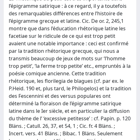
l’épigramme satirique : à ce regard, il y a toutefois
des remarquables différences entre l’histoire de
l’épigramme grecque et latine. Cic. De or. 2, 245,1
montre que dans l’éducation rhétorique latine les
facetiae sur le ridicule de ce qui est trop petit
avaient une notable importance : ceci est confirmé
par la tradition rhétorique grecque, qui nous a
transmis beaucoup de jeux de mots sur ‘l’homme
trop petit’, ‘la ferme trop petite’ etc., empruntés à la
poésie comique ancienne. Cette tradition
rhétorique, les florilegia de blagues (cf. par ex. le
P.Heid. 190 et, plus tard, le Philogelos) et la tradition
des Fescennini et des versus populares ont
déterminé la floraison de l’épigramme satirique
latine dans le Ier siècle, et en particulier la diffusion
du thème de l’ ‘excessive petitesse’ : cf. Papin. p. 120
Bläns. ; Catull. 26, 37, et 54, 1 ; Cic. fr. 4 Bläns. ;
Incert. vers. 41 Bläns. ; Bibac. 1 Bläns. Seulement