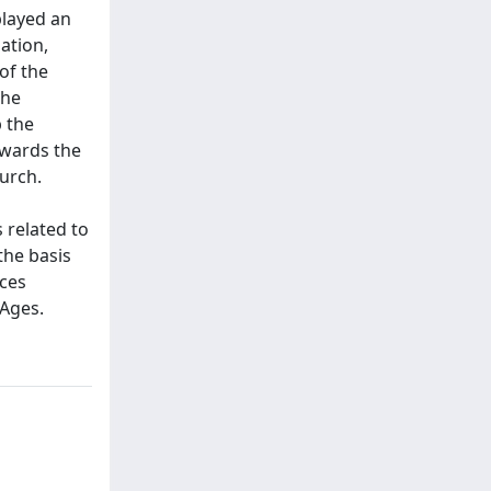
played an
ation,
of the
the
p the
owards the
hurch.
 related to
the basis
aces
 Ages.