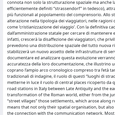
connota non solo la strutturazione spaziale ma anche l
efficientemente definiti “strassendorf” in tedesco), att
più funzionali al popolamento del comprensorio. Allo st
alterazione nella tipologia dei viaggiatori, nelle ragion
come ‘cristianizzazione del viaggio’. Con la definitiva cad
dall’amministrazione statale per cercare di mantenere eff
infatti, crescerà la disaffezione dei viaggiatori, che pr
prevedono una distribuzione spaziale del tutto nuova ris
stabilizzerà un nuovo assetto delle infrastrutture di ser
documentare ed analizzare questa evoluzione verranno si
accuratezza della loro documentazione, che illustrino u
coprano l’ampio arco cronologico compreso tra l’età tard
tradizionali di indagine, il ruolo di questi “luoghi di str
metterne in luce il ruolo di central places ricoperto da q
road stations in Italy between Late Antiquity and the e
transformation of the Roman world, either from the juri
“street villages” those settlements, which arose along r
means that not only their spatial organisation, but als
the connection with the communication network. Most o