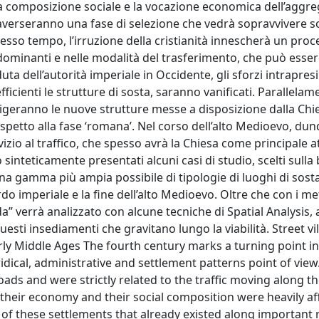
a composizione sociale e la vocazione economica dell’aggre
raverseranno una fase di selezione che vedrà sopravvivere so
esso tempo, l’irruzione della cristianità innescherà un proc
i dominanti e nelle modalità del trasferimento, che può esser
uta dell’autorità imperiale in Occidente, gli sforzi intrapresi
icienti le strutture di sosta, saranno vanificati. Parallelam
iviligeranno le nuove strutture messe a disposizione dalla Chi
petto alla fase ‘romana’. Nel corso dell’alto Medioevo, dun
vizio al traffico, che spesso avrà la Chiesa come principale a
nteticamente presentati alcuni casi di studio, scelti sulla 
na gamma più ampia possibile di tipologie di luoghi di sost
o imperiale e la fine dell’alto Medioevo. Oltre che con i me
ada” verrà analizzato con alcune tecniche di Spatial Analysis, a
uesti insediamenti che gravitano lungo la viabilità. Street v
arly Middle Ages The fourth century marks a turning point in
dical, administrative and settlement patterns point of vie
oads and were strictly related to the traffic moving along t
o their economy and their social composition were heavily af
f these settlements that already existed along important