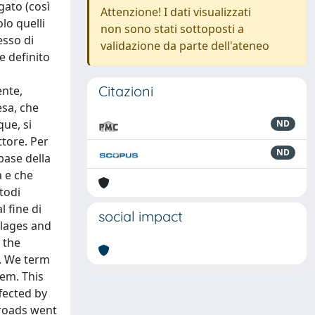
gato (così
Attenzione! I dati visualizzati
lo quelli
non sono stati sottoposti a
esso di
validazione da parte dell'ateneo
e definito
Citazioni
ente,
esa, che
que, si
ND
ttore. Per
ND
base della
a e che
todi
l fine di
social impact
illages and
 the
w. We term
hem. This
fected by
 roads went