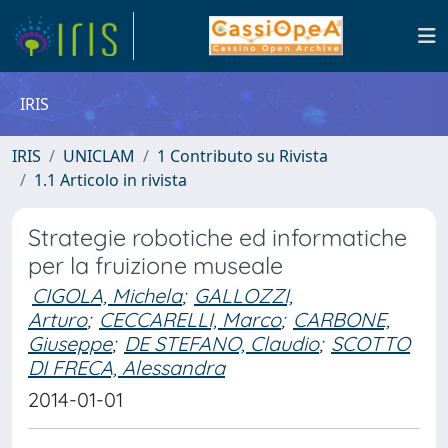
IRIS
IRIS
UNICLAM
1 Contributo su Rivista
1.1 Articolo in rivista
Strategie robotiche ed informatiche
per la fruizione museale
CIGOLA, Michela
;
GALLOZZI,
Arturo
;
CECCARELLI, Marco
;
CARBONE,
Giuseppe
;
DE STEFANO, Claudio
;
SCOTTO
DI FRECA, Alessandra
2014-01-01