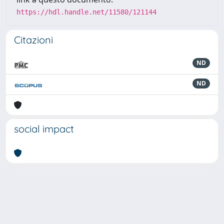
https://hdl.handle.net/11580/121144
Citazioni
ND
ND
social impact
Powered by
IRIS
-
about IRIS
-
Utilizzo dei cookie
-
Privacy
Copyright © 2026