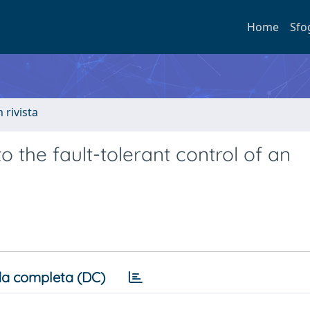
Home
Sfo
n rivista
o the fault-tolerant control of an
e
a completa (DC)