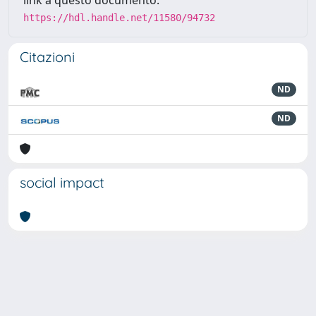
link a questo documento:
https://hdl.handle.net/11580/94732
Citazioni
ND
ND
social impact
Powered by
IRIS
-
about IRIS
-
Utilizzo dei cookie
-
Privacy
Copyright © 2026