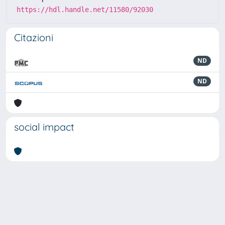
https://hdl.handle.net/11580/92030
Citazioni
ND
ND
social impact
Powered by
IRIS
-
about IRIS
-
Utilizzo dei cookie
-
Privacy
Copyright © 2026