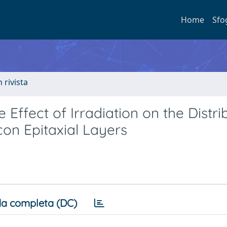
Home
Sfo
n rivista
 Effect of Irradiation on the Distri
con Epitaxial Layers
a completa (DC)