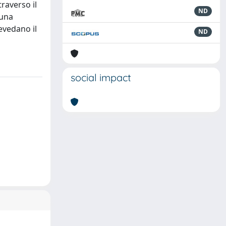
raverso il
ND
 una
revedano il
ND
social impact