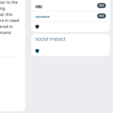
iar to the
ND
ing
d, this
ND
re in need
dered in
rmanic
social impact