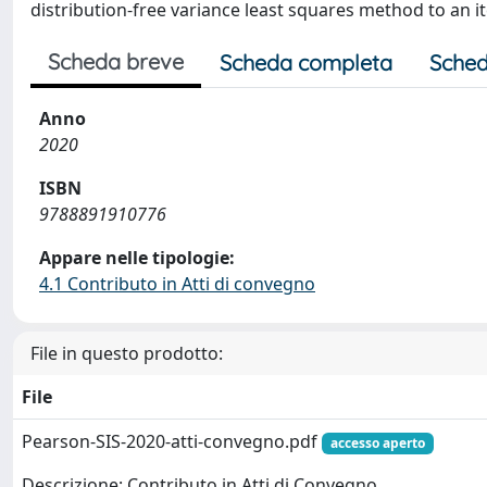
distribution-free variance least squares method to an i
Scheda breve
Scheda completa
Sched
Anno
2020
ISBN
9788891910776
Appare nelle tipologie:
4.1 Contributo in Atti di convegno
File in questo prodotto:
File
Pearson-SIS-2020-atti-convegno.pdf
accesso aperto
Descrizione: Contributo in Atti di Convegno