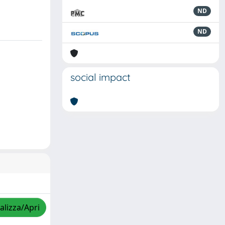
ND
ND
social impact
alizza/Apri