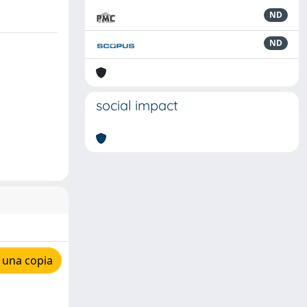
ND
ND
social impact
 una copia