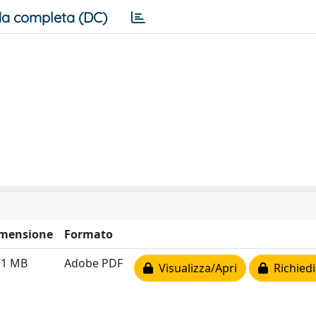
a completa (DC)
mensione
Formato
71 MB
Adobe PDF
Visualizza/Apri
Richiedi