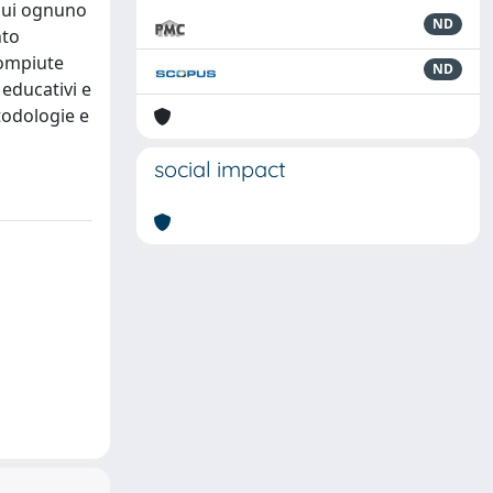
 cui ognuno
ND
nto
compiute
ND
 educativi e
todologie e
social impact