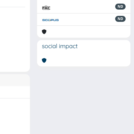
ND
ND
social impact