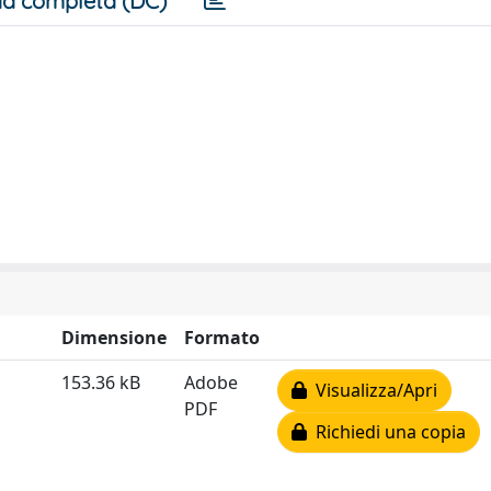
a completa (DC)
Dimensione
Formato
153.36 kB
Adobe
Visualizza/Apri
PDF
Richiedi una copia