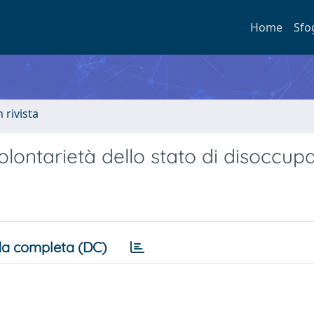
Home
Sfo
n rivista
olontarietà dello stato di disoccup
a completa (DC)