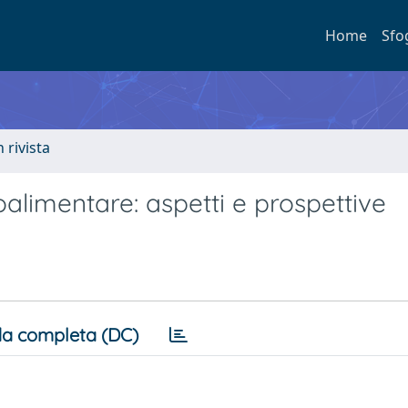
Home
Sfo
n rivista
roalimentare: aspetti e prospettive
a completa (DC)