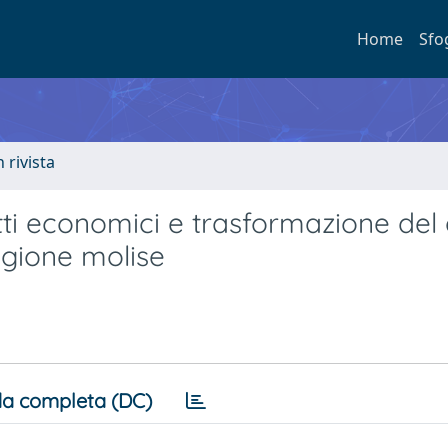
Home
Sfo
n rivista
ti economici e trasformazione del
egione molise
a completa (DC)