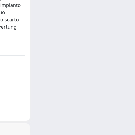
l’impianto
suo
no scarto
mwertung