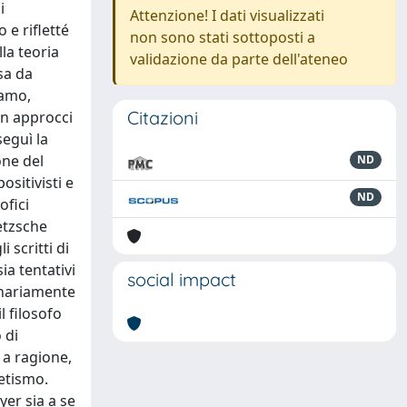
i
Attenzione! I dati visualizzati
 e rifletté
non sono stati sottoposti a
la teoria
validazione da parte dell'ateneo
sa da
iamo,
Citazioni
on approcci
seguì la
one del
ND
ositivisti e
ND
ofici
etzsche
 scritti di
ia tentativi
social impact
ginariamente
l filosofo
 di
 a ragione,
getismo.
yer sia a se