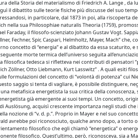
 della Storia del materialismo di Friedrich A. Lange , da lu
ì il dibattito sulle teorie fisiche più discusse del suo tempo
ssandosi, in particolare, dal 1873 in poi, alla riscoperta del
ch nella sua Philosophiae naturalis Theoria (1759), promos
ael Faraday, il filosofo-scienziato Johann Gustav Vogt. Sapp
lner, Fechner, Spir, Caspari, Helmholtz, Mayer, Mach” che, c
o concetto di “energia” e al dibattito da essa scaturito, e 
onseguente morte termica dell’universo seguita all’enunciazi
ilosofica tedesca si rifletteva nei contributi di pensatori “p
 Zöllner, Otto Liebmann, Kurt Lasswitz” . A quali esiti filos
lle formulazioni del concetto di “volontà di potenza” cui Ni
to saggio si tenta di vagliare, è possibile distinguere, negli
 una metafisica energetista la sua critica della conoscenza, s
o energetista già emergente ai suoi tempi. Un concetto, ori
 di Auslösung, acquisì crescente importanza negli studi che i
lla nozione di “v. d. p.”. Proprio in Mayer e nel suo concetto
ald avrebbe poi riconosciuto, qualche anno dopo, a torto o
l’orientamento filosofico che egli chiamò “energetica” o ener
ponente filosofico. Quest’ultimo, però, riconosceva, sia a Ma