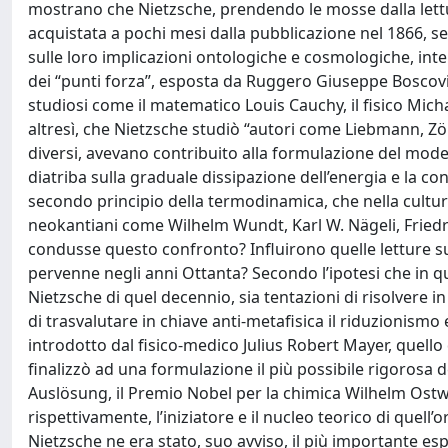
mostrano che Nietzsche, prendendo le mosse dalla lettura
acquistata a pochi mesi dalla pubblicazione nel 1866, segu
sulle loro implicazioni ontologiche e cosmologiche, intere
dei “punti forza”, esposta da Ruggero Giuseppe Boscovi
studiosi come il matematico Louis Cauchy, il fisico Mich
altresì, che Nietzsche studiò “autori come Liebmann, Zöl
diversi, avevano contribuito alla formulazione del modern
diatriba sulla graduale dissipazione dell’energia e la c
secondo principio della termodinamica, che nella cultura f
neokantiani come Wilhelm Wundt, Karl W. Nägeli, Friedrich
condusse questo confronto? Influirono quelle letture su
pervenne negli anni Ottanta? Secondo l’ipotesi che in ques
Nietzsche di quel decennio, sia tentazioni di risolvere in
di trasvalutare in chiave anti-metafisica il riduzionism
introdotto dal fisico-medico Julius Robert Mayer, quello
finalizzò ad una formulazione il più possibile rigorosa de
Auslösung, il Premio Nobel per la chimica Wilhelm Ostw
rispettivamente, l’iniziatore e il nucleo teorico di quel
Nietzsche ne era stato, suo avviso, il più importante es