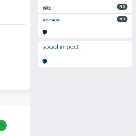
ND
ND
social impact
ri