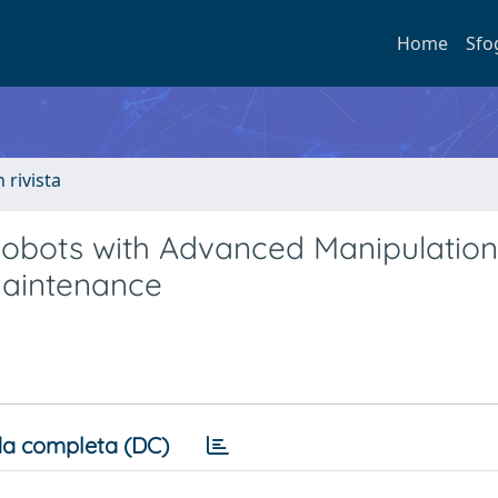
Home
Sfo
n rivista
obots with Advanced Manipulation
 Maintenance
a completa (DC)