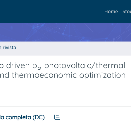
Home
Sfo
n rivista
p driven by photovoltaic/thermal
 and thermoeconomic optimization
a completa (DC)