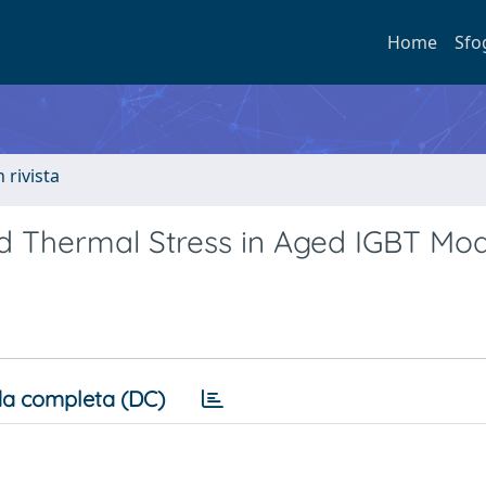
Home
Sfo
n rivista
ed Thermal Stress in Aged IGBT Mo
a completa (DC)