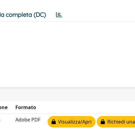
a completa (DC)
one
Formato
B
Adobe PDF
Visualizza/Apri
Richiedi una