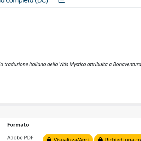
a completa (DC)
 la traduzione italiana della Vitis Mystica attribuita a Bonaventur
Formato
Adobe PDF
Visualizza/Apri
Richiedi una co