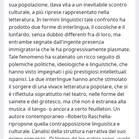
sua popolazione, dava vita a un inevitabile scontro
culturale, a più riprese rappresentato nella
letteratura. In termini linguistici tale confronto ha
prodotto due forme di interlingua, il cocoliche e il
lunfardo, senza dubbio differenti fra di loro, ma
entrambe segnate dall'ingente presenza
immigratoria che le ha progressivamente plasmate.
Tale fenomeno ha scatenato un ricco seguito di
polemiche politiche, ideologiche e linguistiche, che
hanno visto impegnati i più prestigiosi intellettuali
ispanici. Le due interlingue hanno anche stimolato
il sorgere di una vivace letteratura popolare, che si
è riflettuta soprattutto nel teatro, nelle forme del
sainete e del grotesco, ma che non è estranea alla
musica -il tango- o ancora a certo feuilleton. Un
autore contemporaneo –Roberto Raschella-
ripropone quella contrapposizione linguistica e
culturale. L’analisi della struttura narrativa del suo
primo romanzo –Diálogos de los patios rojos- vuole