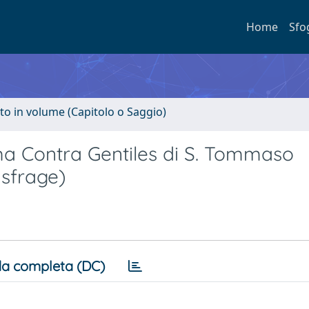
Home
Sfo
to in volume (Capitolo o Saggio)
ma Contra Gentiles di S. Tommaso
usfrage)
a completa (DC)