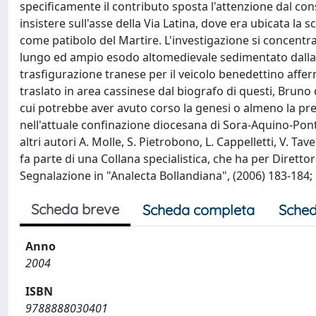
specificamente il contributo sposta l'attenzione dal cons
insistere sull'asse della Via Latina, dove era ubicata la
come patibolo del Martire. L'investigazione si concentr
lungo ed ampio esodo altomedievale sedimentato dalla vi
trasfigurazione tranese per il veicolo benedettino affe
traslato in area cassinese dal biografo di questi, Bruno 
cui potrebbe aver avuto corso la genesi o almeno la pr
nell'attuale confinazione diocesana di Sora-Aquino-Pont
altri autori A. Molle, S. Pietrobono, L. Cappelletti, V. Ta
fa parte di una Collana specialistica, che ha per Dirett
Segnalazione in "Analecta Bollandiana", (2006) 183-184; "R
Scheda breve
Scheda completa
Sched
Anno
2004
ISBN
9788888030401