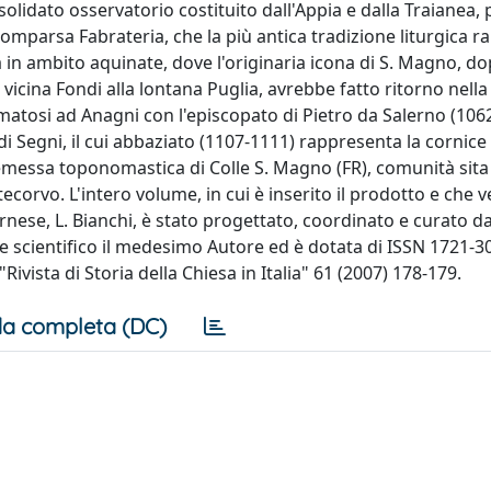
olidato osservatorio costituito dall'Appia e dalla Traianea, 
 scomparsa Fabrateria, che la più antica tradizione liturgica
a in ambito aquinate, dove l'originaria icona di S. Magno, d
cina Fondi alla lontana Puglia, avrebbe fatto ritorno nell
rmatosi ad Anagni con l'episcopato di Pietro da Salerno (106
di Segni, il cui abbaziato (1107-1111) rappresenta la cornice 
emessa toponomastica di Colle S. Magno (FR), comunità sita
ecorvo. L'intero volume, in cui è inserito il prodotto e che
vernese, L. Bianchi, è stato progettato, coordinato e curato da
ore scientifico il medesimo Autore ed è dotata di ISSN 1721-3
ivista di Storia della Chiesa in Italia" 61 (2007) 178-179.
a completa (DC)