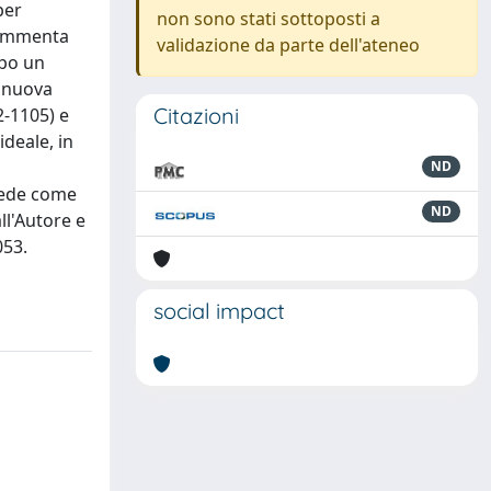
per
non sono stati sottoposti a
 rammenta
validazione da parte dell'ateneo
opo un
a nuova
Citazioni
2-1105) e
ideale, in
ND
 vede come
ND
ll'Autore e
053.
social impact