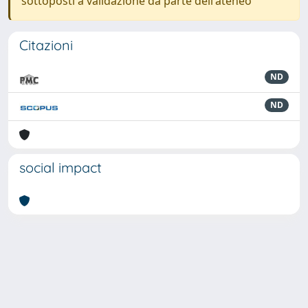
sottoposti a validazione da parte dell'ateneo
Citazioni
ND
ND
social impact
Powered by
IRIS
-
about IRIS
-
Utilizzo dei cookie
-
Privacy
Copyright © 2026