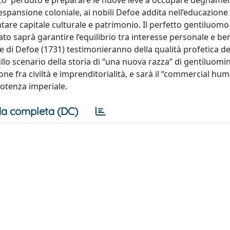
edito' perduto e preparare le nuove leve a occupare degname
spansione coloniale, ai nobili Defoe addita nell’educazione
ntare capitale culturale e patrimonio. Il perfetto gentiluomo
to saprà garantire l’equilibrio tra interesse personale e be
e di Defoe (1731) testimonieranno della qualità profetica de
lo scenario della storia di “una nuova razza” di gentiluomi
unione fra civiltà e imprenditorialità, e sarà il “commercial h
potenza imperiale.
a completa (DC)