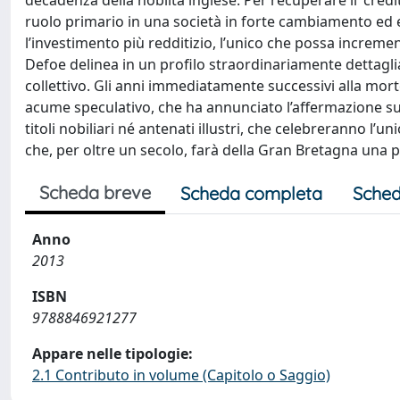
decadenza della nobiltà inglese. Per recuperare il 'cr
ruolo primario in una società in forte cambiamento ed e
l’investimento più redditizio, l’unico che possa increme
Defoe delinea in un profilo straordinariamente dettaglia
collettivo. Gli anni immediatamente successivi alla mort
acume speculativo, che ha annunciato l’affermazione sul
titoli nobiliari né antenati illustri, che celebreranno l’
che, per oltre un secolo, farà della Gran Bretagna una 
Scheda breve
Scheda completa
Sched
Anno
2013
ISBN
9788846921277
Appare nelle tipologie:
2.1 Contributo in volume (Capitolo o Saggio)