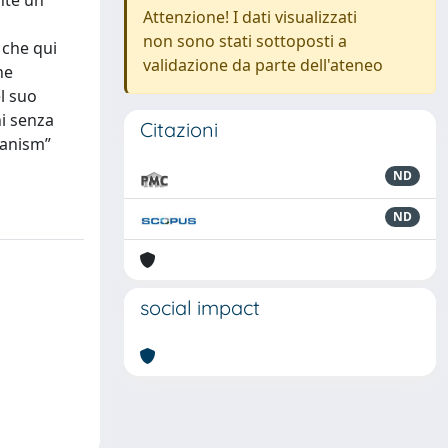
nte un
Attenzione! I dati visualizzati
non sono stati sottoposti a
 che qui
validazione da parte dell'ateneo
ne
l suo
ni senza
Citazioni
umanism”
ND
ND
social impact