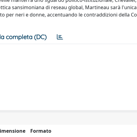
ville manterrà uno sguardo politico-istituzionale, Chevalier,
l'ottica sansimoniana di reseau global, Martineau sarà l'unica
oto per neri e donne, accentuando le contraddizioni della C
a completa (DC)
imensione
Formato