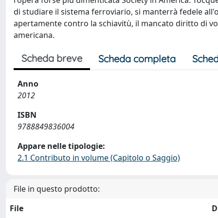
l'opera forse più dimenticata Society in America. Tocque
di studiare il sistema ferroviario, si manterrà fedele al
apertamente contro la schiavitù, il mancato diritto di v
americana.
Scheda breve
Scheda completa
Sched
Anno
2012
ISBN
9788849836004
Appare nelle tipologie:
2.1 Contributo in volume (Capitolo o Saggio)
File in questo prodotto:
File
D