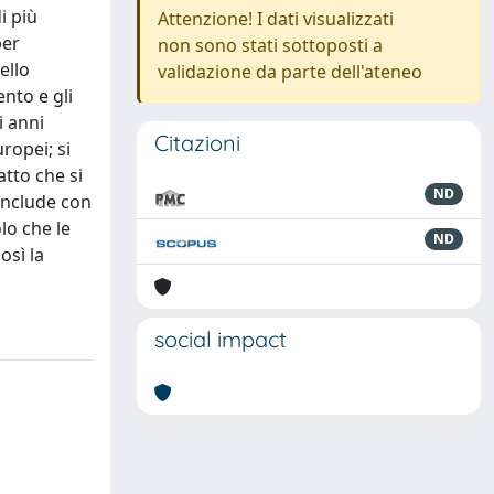
i più
Attenzione! I dati visualizzati
per
non sono stati sottoposti a
ello
validazione da parte dell'ateneo
ento e gli
i anni
Citazioni
ropei; si
atto che si
ND
conclude con
lo che le
ND
osì la
social impact