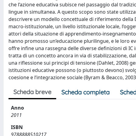
che l’azione educativa subisce nel passaggio dal tradiz
lingue in simultanea. A questo scopo sono state utilizz
descrivere un modello concettuale di riferimento della D
macro-istituzionale, un livello istituzionale locale, l’ogg
attori della situazione di apprendimento-insegnamento. 
hanno promosso un’educazione plurilingue, e le loro even
offre infine una rassegna delle diverse definizioni di IC i
tratta di un concetto ancora in via di stabilizzazione, da
una riflessione sui principi di tensione (Dahlet, 2008) gen
istituzioni educative possono (o piuttosto devono) svolge
coesione e l’integrazione sociale (Byram & Beacco, 2003
Scheda breve
Scheda completa
Sched
Anno
2011
ISBN
9788888510217