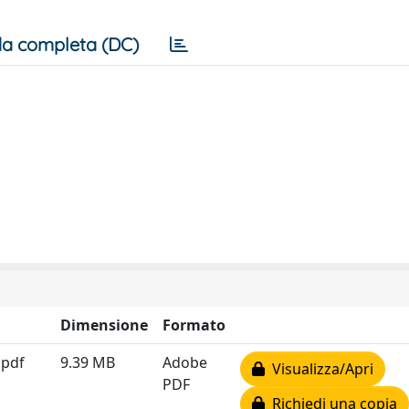
a completa (DC)
Dimensione
Formato
.pdf
9.39 MB
Adobe
Visualizza/Apri
PDF
Richiedi una copia