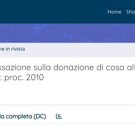
Home
Sfo
e in rivista
sazione sulla donazione di cosa alt
r. proc. 2010
a completa (DC)