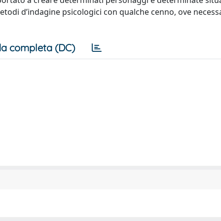
o portato a creare determinati personaggi e determinate situ
etodi d’indagine psicologici con qualche cenno, ove necessa
a completa (DC)