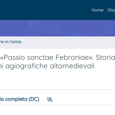
Home
Sfo
e in rivista
a «Passio sanctae Febroniae». Storia
ni agiografiche altomedievali
a completa (DC)