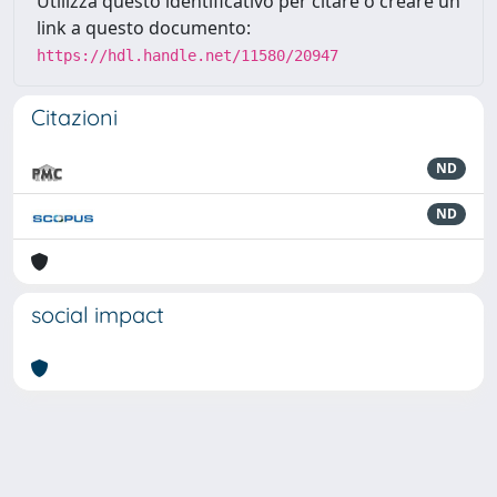
Utilizza questo identificativo per citare o creare un
link a questo documento:
https://hdl.handle.net/11580/20947
Citazioni
ND
ND
social impact
Powered by
IRIS
-
about IRIS
-