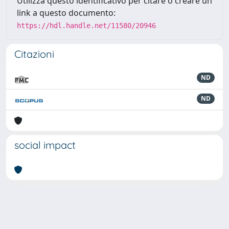
Utilizza questo identificativo per citare o creare un
link a questo documento:
https://hdl.handle.net/11580/20946
Citazioni
ND
ND
social impact
Powered by
IRIS
-
about IRIS
-