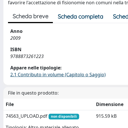
favorire l'accettazione di fisionomie non comuni nella 
Scheda breve
Scheda completa
Sched
Anno
2009
ISBN
9788873261223
Appare nelle tipologie:
2.1 Contributo in volume (Capitolo o Saggio)
File in questo prodotto:
File
Dimensione
74563_UPLOAD.pdf
915.59 kB
non disponibili
Tipologia: Altro materiale allegato