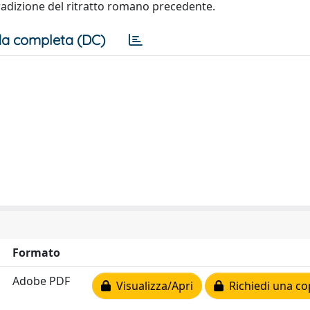
tradizione del ritratto romano precedente.
a completa (DC)
Formato
Adobe PDF
Visualizza/Apri
Richiedi una co