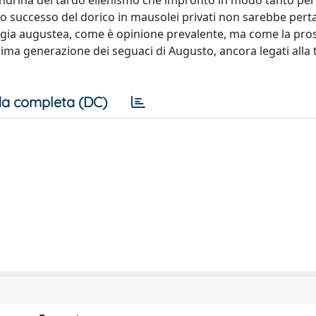
sandrina del tardo ellenismo che improntò in modo tanto per
ntenso successo del dorico in mausolei privati non sarebbe per
ogia augustea, come è opinione prevalente, ma come la pro
prima generazione dei seguaci di Augusto, ancora legati alla 
a completa (DC)