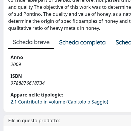
considerable part of the bid, therefore, not passes thro
and quality The objective of this work was to determine
of sud Pontino. The quality and value of honey, as a natu
determine the origin of specific samples of honey and 
qualitative ratio of heavy metals in honey.
Scheda breve
Scheda completa
Sched
Anno
2009
ISBN
9788876618734
Appare nelle tipologie:
2.1 Contributo in volume (Capitolo o Saggio)
File in questo prodotto: