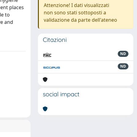
 hygiene
Attenzione! I dati visualizzati
rent places
non sono stati sottoposti a
le to
validazione da parte dell'ateneo
ve and
Citazioni
ND
ND
social impact