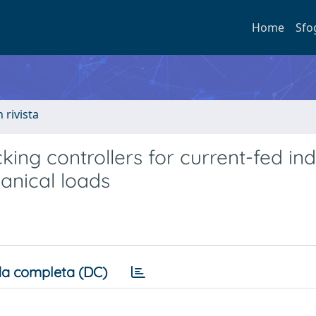
Home
Sfo
n rivista
cking controllers for current-fed in
anical loads
a completa (DC)