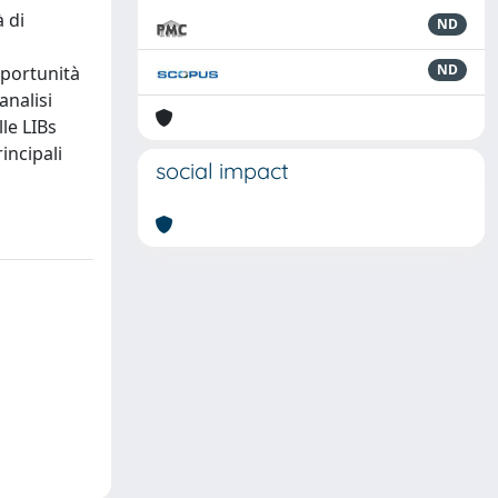
à di
ND
ND
 portunità
analisi
le LIBs
incipali
social impact