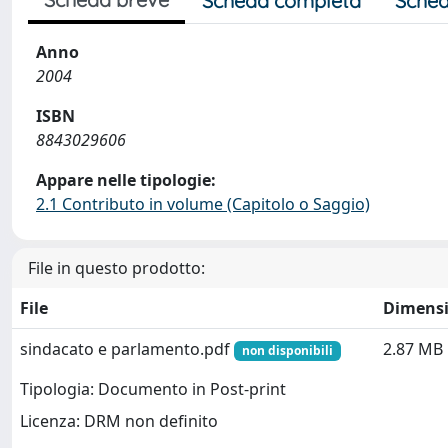
Scheda completa
Sched
Anno
2004
ISBN
8843029606
Appare nelle tipologie:
2.1 Contributo in volume (Capitolo o Saggio)
File in questo prodotto:
File
Dimens
sindacato e parlamento.pdf
2.87 MB
non disponibili
Tipologia: Documento in Post-print
Licenza: DRM non definito