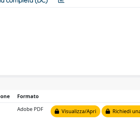
a completa (DC)
ione
Formato
Adobe PDF
Visualizza/Apri
Richiedi un