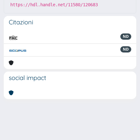
https://hdl.handle.net/11580/120683
Citazioni
ND
ND
social impact
Powered by
IRIS
-
about IRIS
-
Utilizzo dei cookie
-
Privacy
Copyright © 2026